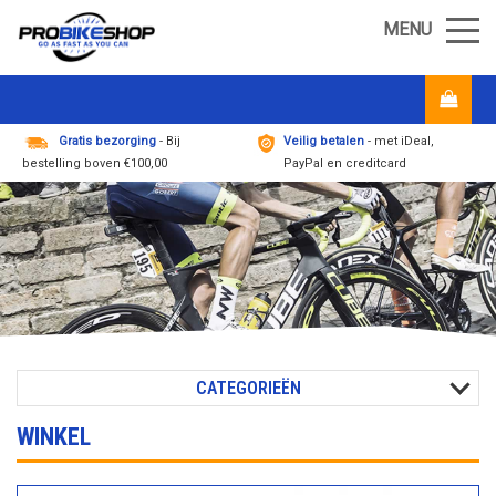
MENU
Gratis bezorging
- Bij
Veilig betalen
- met iDeal,
bestelling boven €100,00
PayPal en creditcard
CATEGORIEËN
WINKEL