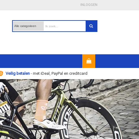
INLOGGEN
Veilig betalen
- met iDeal, PayPal en creditcard