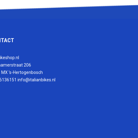
NTACT
ikeshop.nl
hamerstraat 206
 MX 's-Hertogenbosch
6136151
info@italianbikes.nl