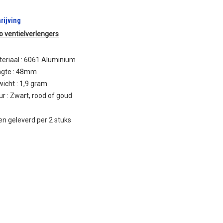
rijving
 ventielverlengers
eriaal : 6061 Aluminium
ngte : 48mm
icht : 1,9 gram
ur : Zwart, rood of goud
n geleverd per 2 stuks