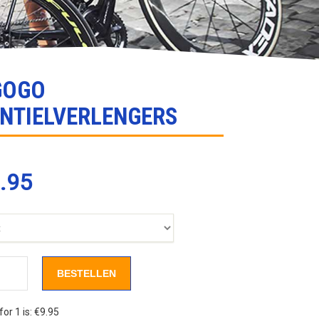
GOGO
NTIELVERLENGERS
.95
BESTELLEN
for 1 is:
€9.95