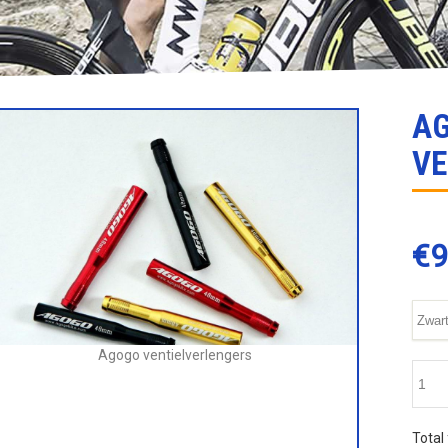
A
VE
€
9
Agogo ventielverlengers
Total 