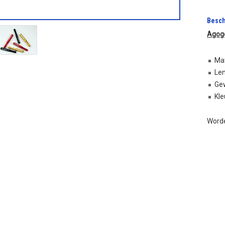
Besch
Agogo
Mat
Le
Gew
Kle
Worde