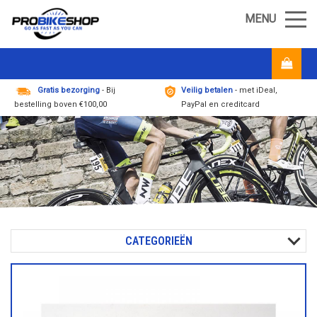
MENU
Gratis bezorging
- Bij
Veilig betalen
- met iDeal,
bestelling boven €100,00
PayPal en creditcard
CATEGORIEËN