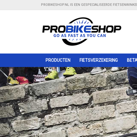
PROBIKESHOP.NL IS EEN GESPECIALISEERDE FIETSENWINK
PRODUCTEN
Gratis bezorging
FIETSVERZEKERING
- Bij bestelling boven €100,00
BETA