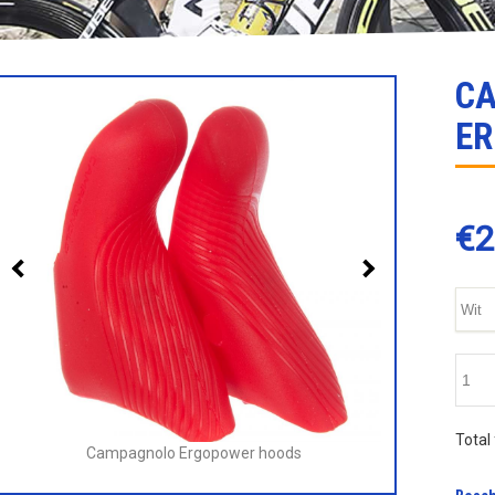
C
E
€
2
Total 
Campagnolo Ergopower hoods