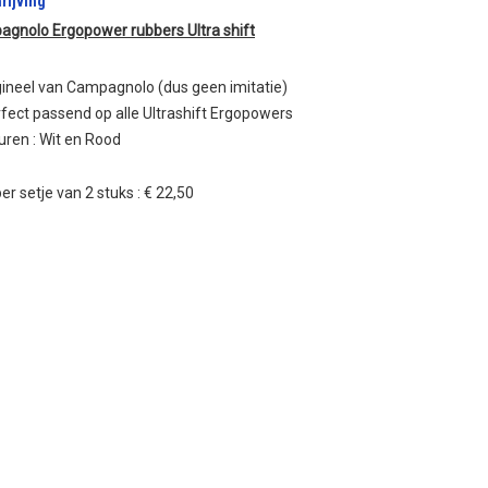
rijving
gnolo Ergopower rubbers Ultra shift
ineel van Campagnolo (dus geen imitatie)
fect passend op alle Ultrashift Ergopowers
uren : Wit en Rood
per setje van 2 stuks : € 22,50