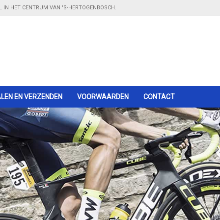
EL IN HET CENTRUM VAN 'S-HERTOGENBOSCH.
LEN EN VERZENDEN
Winkel in 's-Hertogenbosch
VOORWAARDEN
- kom langs in onze showroom
CONTACT