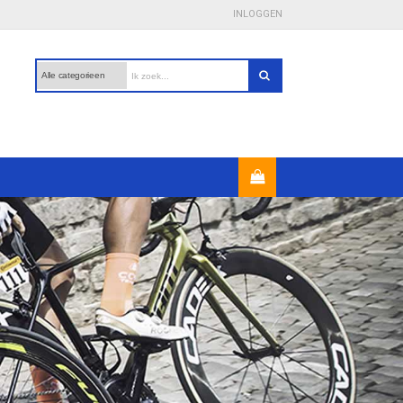
INLOGGEN
Veilig betalen
- met iDeal, PayPal en creditcard