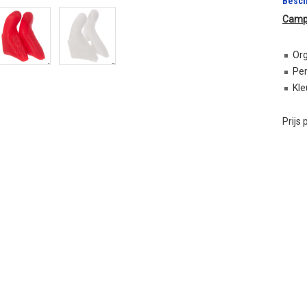
Besch
Campa
Org
Per
Kle
Prijs 