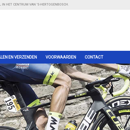
EL IN HET CENTRUM VAN 'S-HERTOGENBOSCH.
LEN EN VERZENDEN
Winkel in 's-Hertogenbosch
VOORWAARDEN
- kom langs in onze showroom
CONTACT