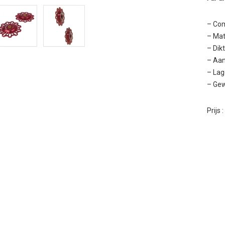
– Com
– Mat
– Dik
– Aan
– Lag
– Gew
Prijs 