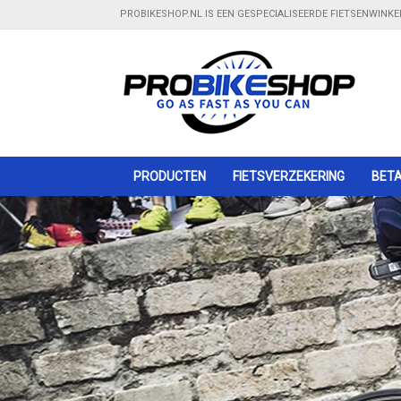
PROBIKESHOP.NL IS EEN GESPECIALISEERDE FIETSENWINK
PRODUCTEN
Gratis bezorging
FIETSVERZEKERING
- Bij bestelling boven €100,00
BETA