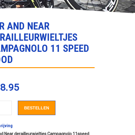
R AND NEAR
RAILLEURWIELTJES
MPAGNOLO 11 SPEED
OOD
8.95
BESTELLEN
r derailleurwieltjes Campagnolo 11 speed
Rood
rijving
nd Near derailleurwieltjes Campagnolo 11speed