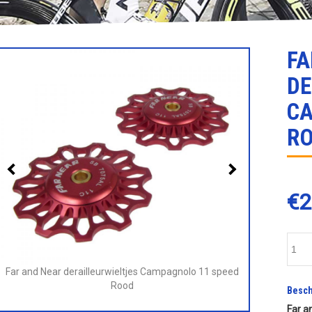
FA
DE
CA
R
€
2
Far and Near derailleurwieltjes Campagnolo 11 speed
Far and Nea
Rood
Besch
Far a