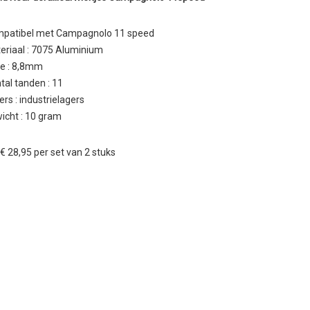
patibel met Campagnolo 11 speed
eriaal : 7075 Aluminium
te : 8,8mm
tal tanden : 11
ers : industrielagers
icht : 10 gram
: € 28,95 per set van 2 stuks