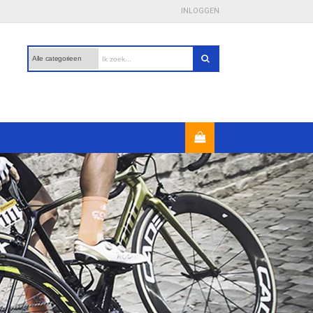
INLOGGEN
Veilig betalen
- met iDeal, PayPal en creditcard