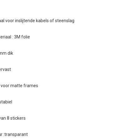
aal voor inslijtende kabels of steenslag
riaal : 3M folie
mm dik
rvast
 voor matte frames
stabiel
van 8 stickers
ur :transparant