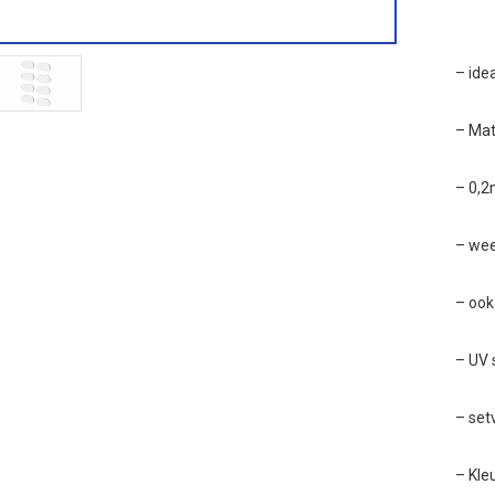
– ide
– Mate
– 0,2
– wee
– ook
– UV 
– set
– Kle