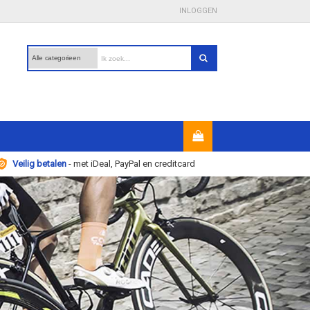
INLOGGEN
Veilig betalen
- met iDeal, PayPal en creditcard