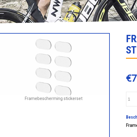
F
ST
€
7
Framebescherming stickerset
Besch
Frame