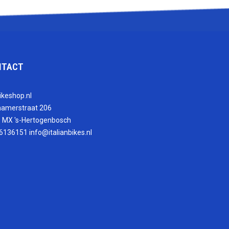
NTACT
ikeshop.nl
hamerstraat 206
 MX 's-Hertogenbosch
6136151
info@italianbikes.nl