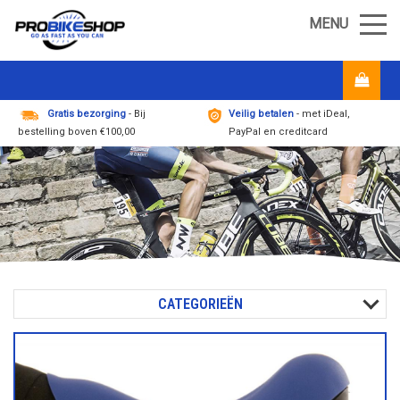
MENU
Gratis bezorging
- Bij
Veilig betalen
- met iDeal,
bestelling boven €100,00
PayPal en creditcard
CATEGORIEËN