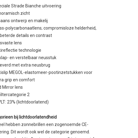
ciale Strade Bianche uitvoering
oramisch zicht
liaans ontwerp en makelij
ss-polycarbonaatlens; compromisloze helderheid,
beterde details en contrast
svaste lens
ireflectie technologie
lap- en verstelbaar neusstuk
everd met extra neusbrug
islip MEGOL-elastomeer-pootinzetstukken voor
ra grip en comfort
 Mirror lens
iltercategorie 2
VLT: 23% (lichtdoorlatend)
orieen bij lichtdoorlatendheid
ieel hebben zonnebrillen een zogenoemde CE-
ring. Dit wordt ook wel de categorie genoemd.