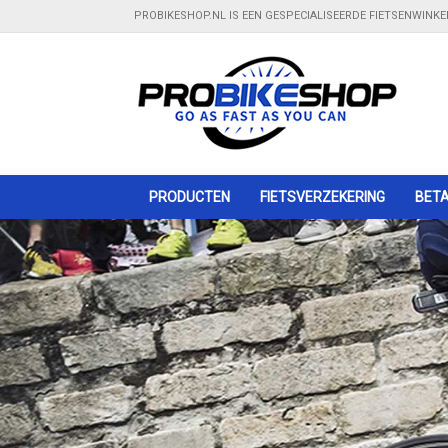
PROBIKESHOP.NL IS EEN GESPECIALISEERDE FIETSENWINK
PRODUCTEN
Gratis bezorging
FIETSVERZEKERING
- Bij bestelling boven €100,00
BETA