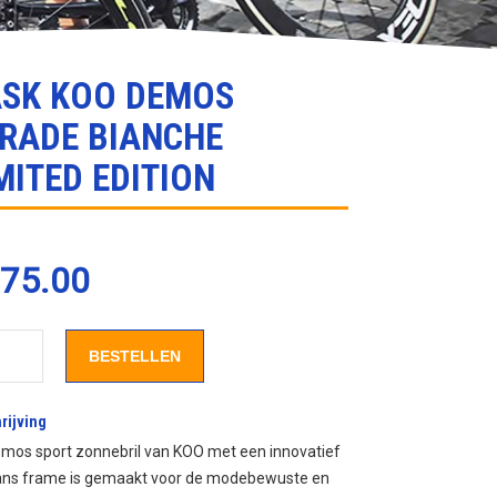
SK KOO DEMOS
RADE BIANCHE
MITED EDITION
75.00
EMOS STRADE BIANCHE LIMITED EDITION
KASK KOO DEMOS STRADE
BESTELLEN
rijving
mos sport zonnebril van KOO met een innovatief
aans frame is gemaakt voor de modebewuste en