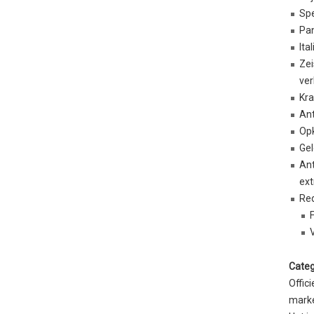
Spe
Pan
Ita
Zei
ver
Kra
Ant
Opk
Gel
Ant
ext
Red
F
Categ
Offic
marke