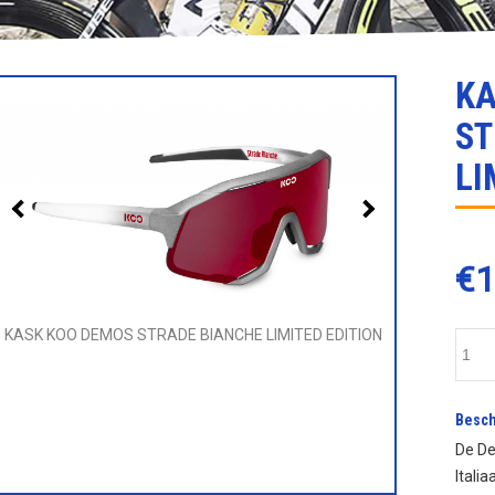
KA
ST
LI
€
1
KASK KOO D
KASK KOO DEMOS STRADE BIANCHE LIMITED EDITION
Besch
De De
Itali