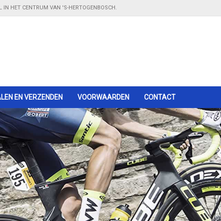
EL IN HET CENTRUM VAN 'S-HERTOGENBOSCH.
LEN EN VERZENDEN
Winkel in 's-Hertogenbosch
VOORWAARDEN
- kom langs in onze showroom
CONTACT