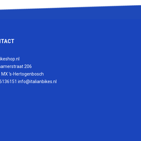
NTACT
ikeshop.nl
hamerstraat 206
 MX 's-Hertogenbosch
6136151
info@italianbikes.nl