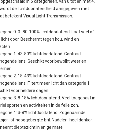
s opgeschaald in 5 categorieen, van 0 tot en met 4.
wordt de lichtdoorlatendheid aangegeven met
dat betekent Visual Light Transmission.
egorie 0: 0- 80-100% lichtdoorlatend. Laat veel of
e licht door. Beschermt tegen kou, wind en
ecten.
egorie 1: 43-80% lichtdoorlatend. Contrast
hogende lens. Geschikt voor bewolkt weer en
hemer.
egorie 2: 18-43% lichtdoorlatend. Contrast
hogende lens. Filtert meer licht dan categorie 1.
chikt voor heldere dagen.
egorie 3: 8-18% lichtdoorlatend. Veel toegepast in
erlei sporten en activiteiten in de felle zon.
egorie 4: 3-8% lichtdoorlatend. Zogenaamde
tsjer- of hooggebergte bril. Nadelen: heel donker,
neemt dieptezicht in enige mate.