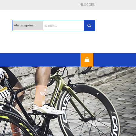
INLOGGEN
Veilig betalen
- met iDeal, PayPal en creditcard