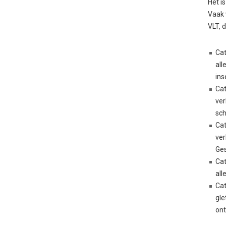
Het i
Vaak 
VLT, 
Cat
all
ins
Cat
ver
sc
Cat
ver
Ges
Cat
all
Cat
gle
ont