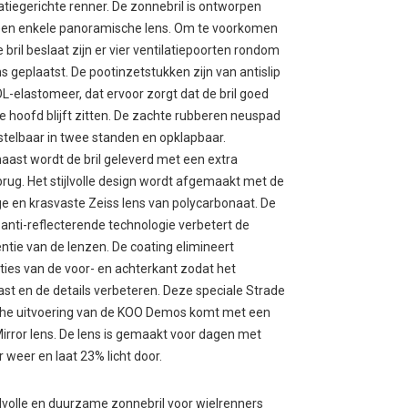
atiegerichte renner. De zonnebril is ontworpen
en enkele panoramische lens. Om te voorkomen
e bril beslaat zijn er vier ventilatiepoorten rondom
ns geplaatst. De pootinzetstukken zijn van antislip
-elastomeer, dat ervoor zorgt dat de bril goed
je hoofd blijft zitten. De zachte rubberen neuspad
rstelbaar in twee standen en opklapbaar.
aast wordt de bril geleverd met een extra
rug. Het stijlvolle design wordt afgemaakt met de
ge en krasvaste Zeiss lens van polycarbonaat. De
 anti-reflecterende technologie verbetert de
ientie van de lenzen. De coating elimineert
cties van de voor- en achterkant zodat het
ast en de details verbeteren. Deze speciale Strade
he uitvoering van de KOO Demos komt met een
irror lens. De lens is gemaakt voor dagen met
r weer en laat 23% licht door.
jlvolle en duurzame zonnebril voor wielrenners