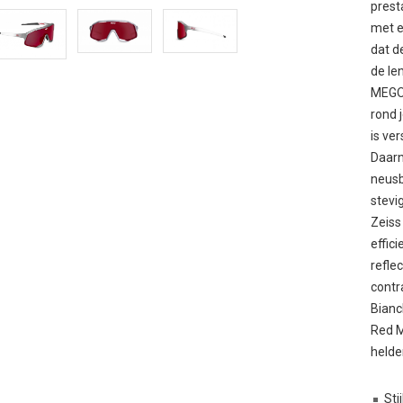
prest
met e
dat d
de le
MEGOL
rond 
is ve
Daarn
neusb
stevi
Zeiss
effic
refle
contr
Bianc
Red M
helde
Sti