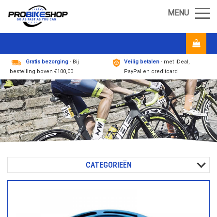
MENU
Gratis bezorging
- Bij
Veilig betalen
- met iDeal,
bestelling boven €100,00
PayPal en creditcard
CATEGORIEËN