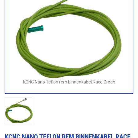
KCNC Nano Teflon rem binnenkabel Race Groen
KCNC NANO TEFLON REM BINNENKABEL RACE