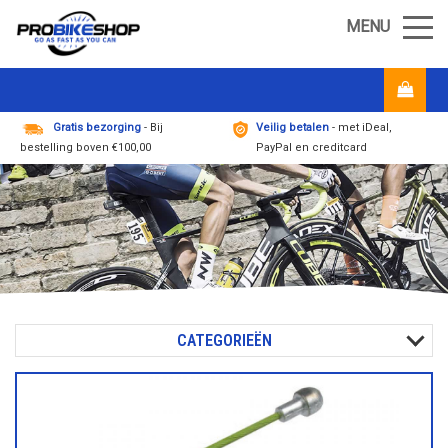
MENU
Gratis bezorging
- Bij
Veilig betalen
- met iDeal,
bestelling boven €100,00
PayPal en creditcard
CATEGORIEËN