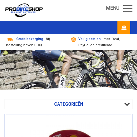
MENU
Gratis bezorging
- Bij
Veilig betalen
- met iDeal,
bestelling boven €100,00
PayPal en creditcard
CATEGORIEËN