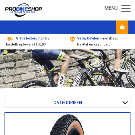
MENU
Gratis bezorging
- Bij
Veilig betalen
- met iDeal,
bestelling boven €100,00
PayPal en creditcard
CATEGORIEËN