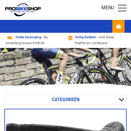
MENU
Gratis bezorging
- Bij
Veilig betalen
- met iDeal,
bestelling boven €100,00
PayPal en creditcard
CATEGORIEËN