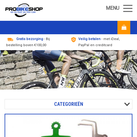
MENU
Gratis bezorging
- Bij
Veilig betalen
- met iDeal,
bestelling boven €100,00
PayPal en creditcard
CATEGORIEËN