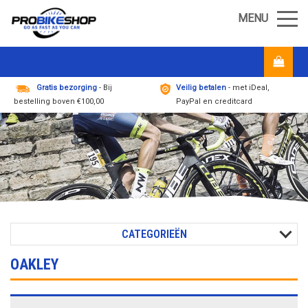
MENU
Gratis bezorging
- Bij
Veilig betalen
- met iDeal,
bestelling boven €100,00
PayPal en creditcard
CATEGORIEËN
OAKLEY