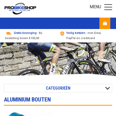
MENU
Gratis bezorging
- Bij
Veilig betalen
- met iDeal,
bestelling boven €100,00
PayPal en creditcard
CATEGORIEËN
ALUMINIUM BOUTEN