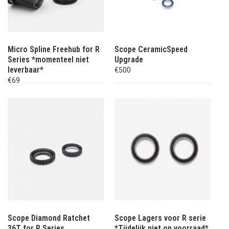
Micro Spline Freehub for R
Scope CeramicSpeed
Series *momenteel niet
Upgrade
leverbaar*
€500
€69
Scope Diamond Ratchet
Scope Lagers voor R serie
36T for R Series
*Tijdelijk niet op voorraad*