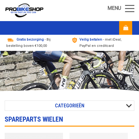
MENU
Gratis bezorging
- Bij
Veilig betalen
- met iDeal,
bestelling boven €100,00
PayPal en creditcard
CATEGORIEËN
SPAREPARTS WIELEN