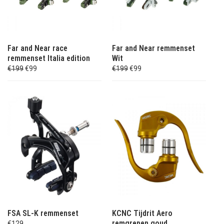
Far and Near race
Far and Near remmenset
remmenset Italia edition
Wit
€199
€99
€199
€99
FSA SL-K remmenset
KCNC Tijdrit Aero
remgrepen goud
€129