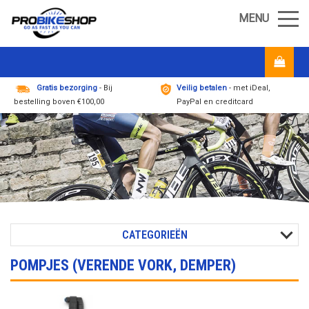
MENU
Gratis bezorging
- Bij
Veilig betalen
- met iDeal,
bestelling boven €100,00
PayPal en creditcard
CATEGORIEËN
POMPJES (VERENDE VORK, DEMPER)