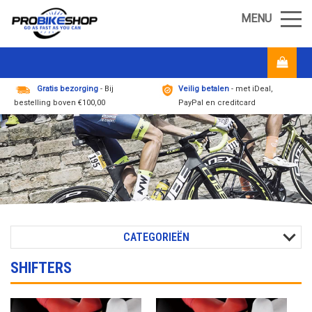
MENU
Gratis bezorging
- Bij
Veilig betalen
- met iDeal,
bestelling boven €100,00
PayPal en creditcard
CATEGORIEËN
SHIFTERS