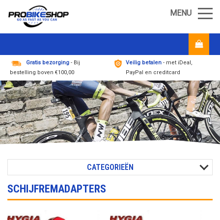
MENU
Gratis bezorging
- Bij
Veilig betalen
- met iDeal,
bestelling boven €100,00
PayPal en creditcard
CATEGORIEËN
SCHIJFREMADAPTERS